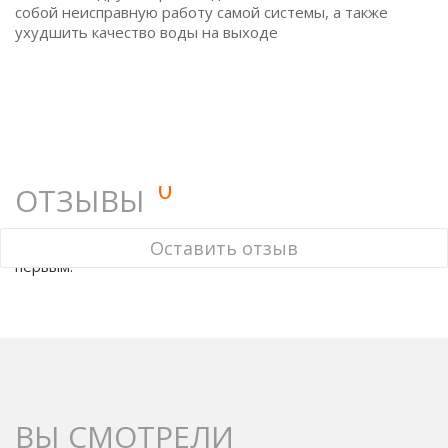
собой неисправную работу самой системы, а также
ухудшить качество воды на выходе
0
ОТЗЫВЫ
У этого товара нет ни одного отзыва. Вы можете стать
Оставить отзыв
первым.
ВЫ СМОТРЕЛИ