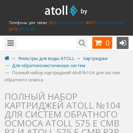
Телефоны для связи:
(A1)
(029) 6-648-648
(MTC)
(029) 5-648-648
(017)
397-98-66
0
Фильтры для воды ATOLL
Картриджи
Для обратноосмотических систем
Полный набор картриджей Atoll №104 для систем
обратного осмоса
ПОЛНЫЙ НАБОР
КАРТРИДЖЕЙ ATOLL №104
ДЛЯ СИСТЕМ ОБРАТНОГО
ОСМОСА ATOLL 575 E CMB
R3 И ATOLL 575 E CMB R3P