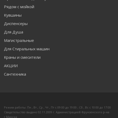
Рядом с мойкой
Кувшины
Диспенсеры
Для Душа
Магистральные
Для Стиральных машин
Краны и смесители
АКЦИИ
Сантехника
Режим работы: Пн , Вт , Ср , Чт , Пт c 09:00 до 19:00 ; Сб , Вс c 10:00 до 17:00
Свидетельство выдано 02.11.2009 г. Администрацией Фрунзенского р-на
г.Минска