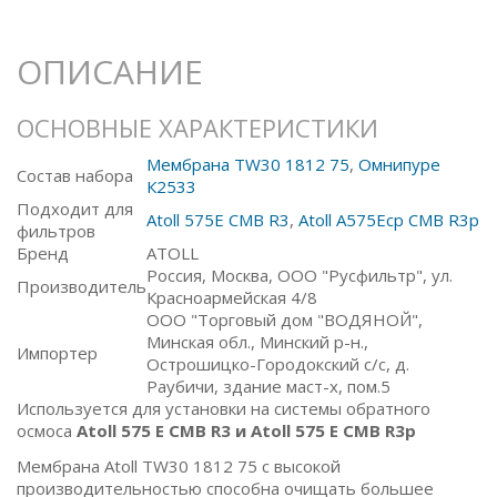
ОПИСАНИЕ
ОСНОВНЫЕ ХАРАКТЕРИСТИКИ
Мембрана TW30 1812 75
,
Омнипуре
Состав набора
К2533
Подходит для
Atoll 575E CMB R3
,
Atoll A575Ecp CMB R3p
фильтров
Бренд
ATOLL
Россия, Москва, ООО "Русфильтр", ул.
Производитель
Красноармейская 4/8
ООО "Торговый дом "ВОДЯНОЙ",
Минская обл., Минский р-н.,
Импортер
Острошицко-Городокский с/с, д.
Раубичи, здание маст-х, пом.5
Используется для установки на системы обратного
осмоса
Atoll 575 E CMB R3 и Atoll 575 E CMB R3p
Мембрана Atoll TW30 1812 75 с высокой
производительностью способна очищать большее