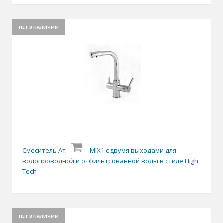
НЕТ В НАЛИЧИИ
257,40
руб.
Смеситель Атлантик MIX1 с двумя выходами для
водопроводной и отфильтрованной воды в стиле High
Tech
НЕТ В НАЛИЧИИ