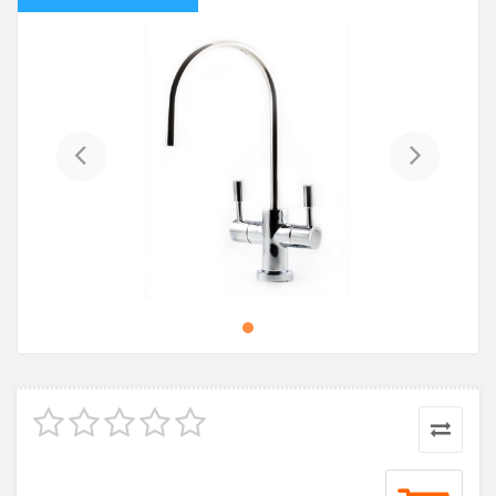
Previous
Next