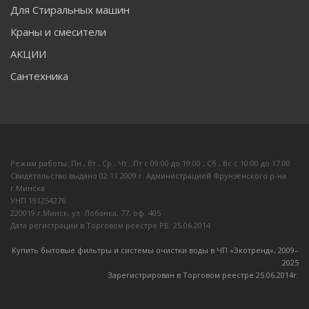
Для Стиральных машин
Краны и смесители
АКЦИИ
Сантехника
Режим работы: Пн , Вт , Ср , Чт , Пт c 09:00 до 19:00 ; Сб , Вс c 10:00 до 17:00
Свидетельство выдано 02.11.2009 г. Администрацией Фрунзенского р-на
г.Минска
УНП 191254276
220019 г.Минск, ул. Лобанка, 77, оф. 405
Дата регистрации в Торговом реестре РБ: 25.06.2014
Купить бытовые фильтры и системы очистки воды в ЧП «Экотренд», 2009–
20
25
Зарегистрирован в Торговом реестре 25.06.2014г.