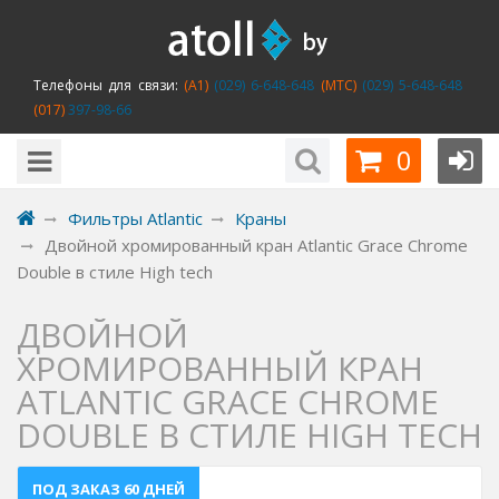
Телефоны для связи:
(A1)
(029) 6-648-648
(MTC)
(029) 5-648-648
(017)
397-98-66
0
Фильтры Atlantic
Краны
Двойной хромированный кран Atlantic Grace Chrome
Double в стиле High tech
ДВОЙНОЙ
ХРОМИРОВАННЫЙ КРАН
ATLANTIC GRACE CHROME
DOUBLE В СТИЛЕ HIGH TECH
ПОД ЗАКАЗ 60 ДНЕЙ