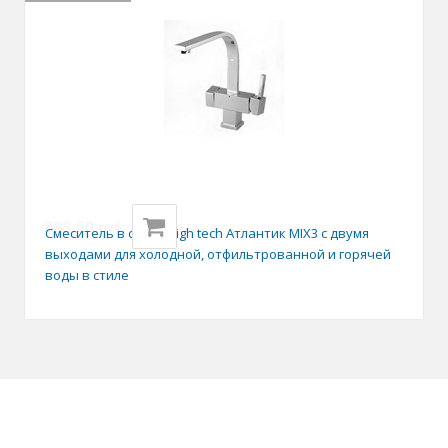
683,50
руб.
Смеситель в стиле High tech Атлантик MIX3 с двумя
выходами для холодной, отфильтрованной и горячей
воды в стиле