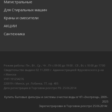
Магистральные
Для Стиральных машин
Краны и смесители
АКЦИИ
Сантехника
Режим работы: Пн , Вт , Ср , Чт , Пт c 09:00 до 19:00 ; Сб , Вс c 10:00 до 17:00
Свидетельство выдано 02.11.2009 г. Администрацией Фрунзенского р-на
г.Минска
УНП 191254276
220019 г.Минск, ул. Лобанка, 77, оф. 405
Дата регистрации в Торговом реестре РБ: 25.06.2014
Купить бытовые фильтры и системы очистки воды в ЧП «Экотренд», 2009–
20
25
Зарегистрирован в Торговом реестре 25.06.2014г.