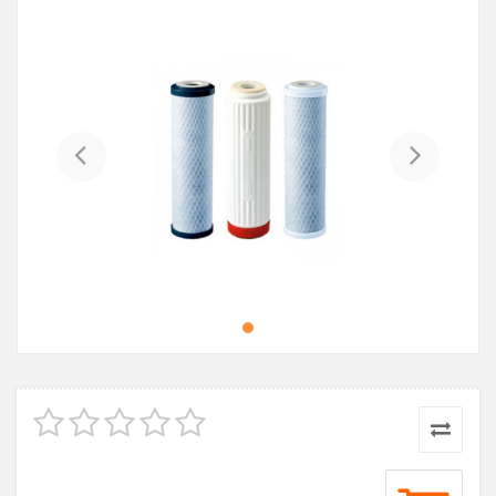
Previous
Next