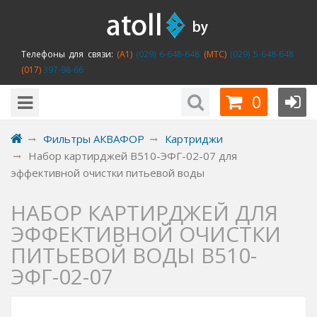
Телефоны для связи:
(A1)
(029) 6-648-648
(MTC)
(029) 5-648-648
(017)
397-98-66
0
Фильтры АКВАФОР
Картриджи
Набор картирджей B510-ЭФГ-02-07 для
эффективной очистки питьевой воды
НАБОР КАРТИРДЖЕЙ ДЛЯ
ЭФФЕКТИВНОЙ ОЧИСТКИ
ПИТЬЕВОЙ ВОДЫ B510-
ЭФГ-02-07