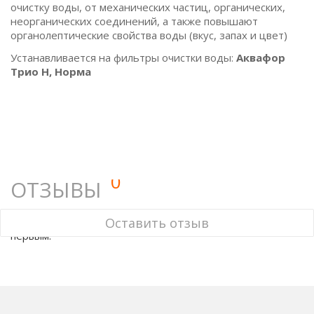
очистку воды, от механических частиц, органических,
неорганических соединений, а также повышают
органолептические свойства воды (вкус, запах и цвет)
Устанавливается на фильтры очистки воды:
Аквафор
Трио Н, Норма
0
ОТЗЫВЫ
У этого товара нет ни одного отзыва. Вы можете стать
Оставить отзыв
первым.