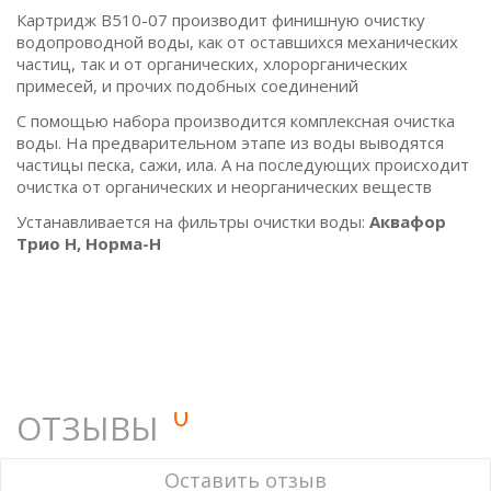
Картридж B510-07 производит финишную очистку
водопроводной воды, как от оставшихся механических
частиц, так и от органических, хлорорганических
примесей, и прочих подобных соединений
С помощью набора производится комплексная очистка
воды. На предварительном этапе из воды выводятся
частицы песка, сажи, ила. А на последующих происходит
очистка от органических и неорганических веществ
Устанавливается на фильтры очистки воды:
Аквафор
Трио Н, Норма-Н
0
ОТЗЫВЫ
У этого товара нет ни одного отзыва. Вы можете стать
Оставить отзыв