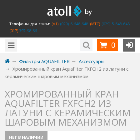
Телефоны для связи:
(A1)
(029) 6-648-648
(MTC)
(029) 5-648-648
(017)
397-98-66
0
Фильтры AQUAFILTER
Аксессуары
Хромированный кран Aquafilter FXFCH2 из латуни с
керамическим шаровым механизмом
ХРОМИРОВАННЫЙ КРАН
AQUAFILTER FXFCH2 ИЗ
ЛАТУНИ С КЕРАМИЧЕСКИМ
ШАРОВЫМ МЕХАНИЗМОМ
НЕТ В НАЛИЧИИ