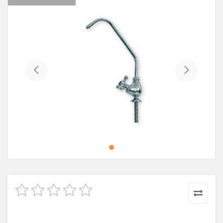
Previous
Next