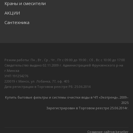
Краны и смесители
АКЦИИ
Сантехника
Режим работы: Пн , Вт , Ср , Чт , Пт c 09:00 до 19:00 ; Сб , Вс c 10:00 до 17:00
Свидетельство выдано 02.11.2009 г. Администрацией Фрунзенского р-на
г.Минска
УНП 191254276
220019 г.Минск, ул. Лобанка, 77, оф. 405
Дата регистрации в Торговом реестре РБ: 25.06.2014
Купить бытовые фильтры и системы очистки воды в ЧП «Экотренд», 2009–
20
25
Зарегистрирован в Торговом реестре 25.06.2014г.
Создание сайтов beseller