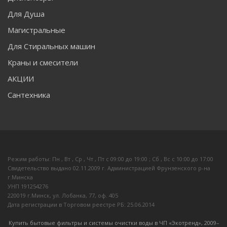
Для Душа
Магистральные
Для Стиральных машин
Краны и смесители
АКЦИИ
Сантехника
Режим работы: Пн , Вт , Ср , Чт , Пт c 09:00 до 19:00 ; Сб , Вс c 10:00 до 17:00
Свидетельство выдано 02.11.2009 г. Администрацией Фрунзенского р-на
г.Минска
УНП 191254276
220019 г.Минск, ул. Лобанка, 77, оф. 405
Дата регистрации в Торговом реестре РБ: 25.06.2014
Купить бытовые фильтры и системы очистки воды в ЧП «Экотренд», 2009–