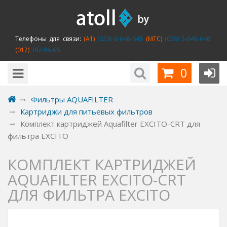
Телефоны для связи:
(A1)
(029) 6-648-648
(MTC)
(029) 5-648-648
(017)
397-98-66
0
Фильтры AQUAFILTER
Картриджи для питьевых фильтров
Комплект картриджей Aquafilter EXCITO-CRT для
фильтра EXCITO
КОМПЛЕКТ КАРТРИДЖЕЙ
AQUAFILTER EXCITO-CRT
ДЛЯ ФИЛЬТРА EXCITO