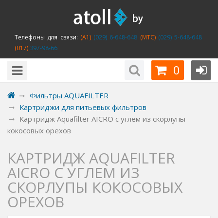
Телефоны для связи:
(A1)
(029) 6-648-648
(MTC)
(029) 5-648-648
(017)
397-98-66
0
Фильтры AQUAFILTER
Картриджи для питьевых фильтров
Картридж Aquafilter AICRO с углем из скорлупы
кокосовых орехов
КАРТРИДЖ AQUAFILTER
AICRO С УГЛЕМ ИЗ
СКОРЛУПЫ КОКОСОВЫХ
ОРЕХОВ