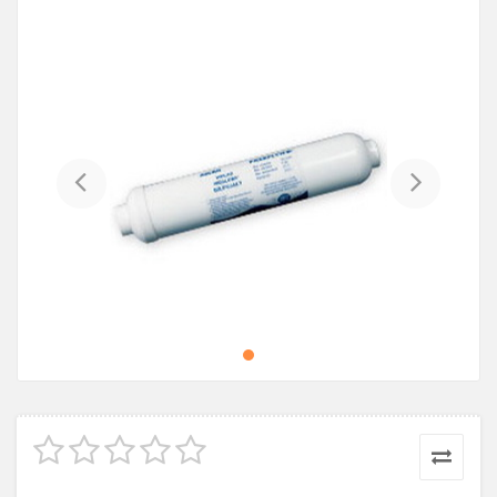
Previous
Next