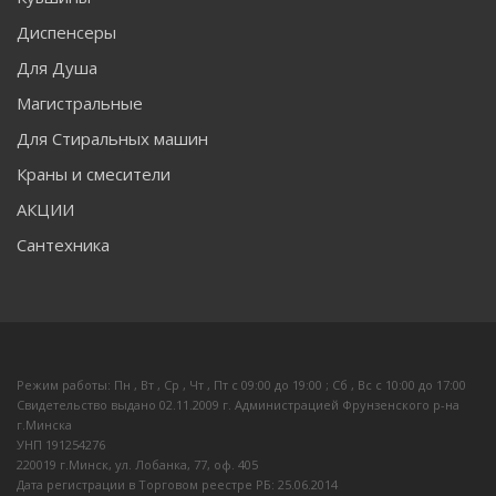
Диспенсеры
Для Душа
Магистральные
Для Стиральных машин
Краны и смесители
АКЦИИ
Сантехника
Режим работы: Пн , Вт , Ср , Чт , Пт c 09:00 до 19:00 ; Сб , Вс c 10:00 до 17:00
Свидетельство выдано 02.11.2009 г. Администрацией Фрунзенского р-на
г.Минска
УНП 191254276
220019 г.Минск, ул. Лобанка, 77, оф. 405
Дата регистрации в Торговом реестре РБ: 25.06.2014