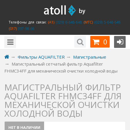
Телефоны для связи:
(A1)
(029) 6-648-648
(MTC)
(029) 5-648-648
(017)
397-98-66
0
Фильтры AQUAFILTER
Магистральные
Магистральный сетчатый фильтр Aquafilter
FHMC34FF для механической очистки холодной воды
МАГИСТРАЛЬНЫЙ ФИЛЬТР
AQUAFILTER FHMC34FF ДЛЯ
МЕХАНИЧЕСКОЙ ОЧИСТКИ
ХОЛОДНОЙ ВОДЫ
НЕТ В НАЛИЧИИ