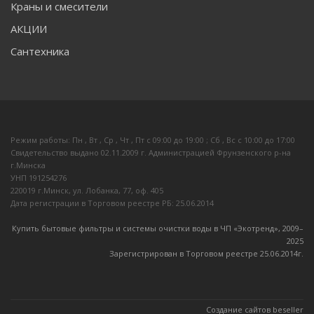
Краны и смесители
АКЦИИ
Сантехника
Режим работы: Пн , Вт , Ср , Чт , Пт c 09:00 до 19:00 ; Сб , Вс c 10:00 до 17:00
Свидетельство выдано 02.11.2009 г. Администрацией Фрунзенского р-на
г.Минска
УНП 191254276
220019 г.Минск, ул. Лобанка, 77, оф. 405
Дата регистрации в Торговом реестре РБ: 25.06.2014
Купить бытовые фильтры и системы очистки воды в ЧП «Экотренд», 2009–
20
25
Зарегистрирован в Торговом реестре 25.06.2014г.
Создание сайтов beseller