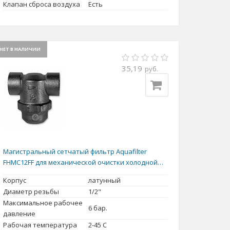
Клапан сброса воздуха
Есть
НЕТ В НАЛИЧИИ
35,19
руб.
Магистральный сетчатый фильтр Aquafilter
FHMC12FF для механической очистки холодной
воды
Корпус
латунный
Диаметр резьбы
1/2"
Максимальное рабочее
6 бар.
давление
Рабочая температура
2-45 С