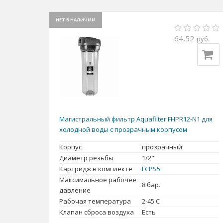
НЕТ В НАЛИЧИИ
64,52
руб.
Магистральный фильтр Aquafilter FHPR12-N1 для
холодной воды с прозрачным корпусом
Корпус
прозрачный
Диаметр резьбы
1/2"
Картридж в комплекте
FCPS5
Максимальное рабочее
8 бар.
давление
Рабочая температура
2-45 С
Клапан сброса воздуха
Есть