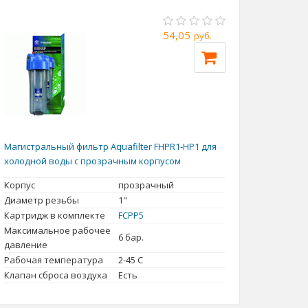
54,05
руб.
Магистральный фильтр Aquafilter FHPR1-HP1 для
холодной воды с прозрачным корпусом
Корпус
прозрачный
Диаметр резьбы
1"
Картридж в комплекте
FCPP5
Максимальное рабочее
6 бар.
давление
Рабочая температура
2-45 С
Клапан сброса воздуха
Есть