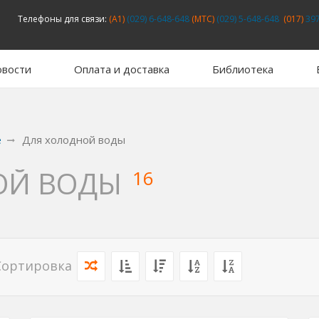
Телефоны для связи:
(A1)
(029) 6-648-648
(MTC)
(029) 5-648-648
(017)
397
вости
Оплата и доставка
Библиотека
е
Для холодной воды
ОЙ ВОДЫ
16
Сортировка