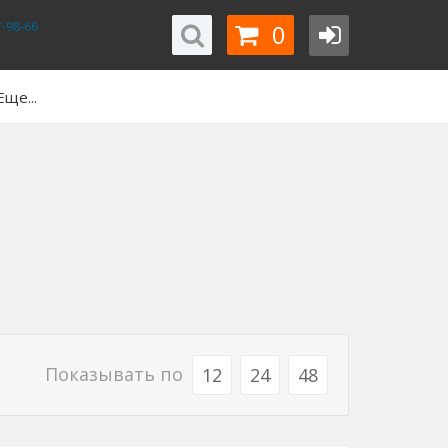
0
-98-66
Еще...
Показывать по
12
24
48