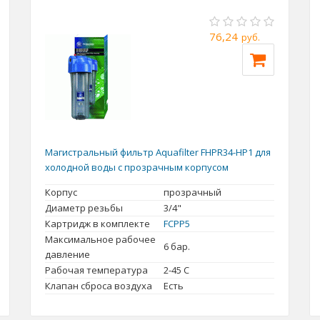
76,24
руб.
Магистральный фильтр Aquafilter FHPR34-HP1 для
холодной воды с прозрачным корпусом
Корпус
прозрачный
Диаметр резьбы
3/4"
Картридж в комплекте
FCPP5
Максимальное рабочее
6 бар.
давление
Рабочая температура
2-45 С
Клапан сброса воздуха
Есть