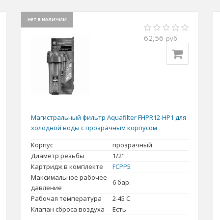
НЕТ В НАЛИЧИИ
62,56
руб.
Магистральный фильтр Aquafilter FHPR12-HP1 для
холодной воды с прозрачным корпусом
Корпус
прозрачный
Диаметр резьбы
1/2"
Картридж в комплекте
FCPP5
Максимальное рабочее
6 бар.
давление
Рабочая температура
2-45 С
Клапан сброса воздуха
Есть