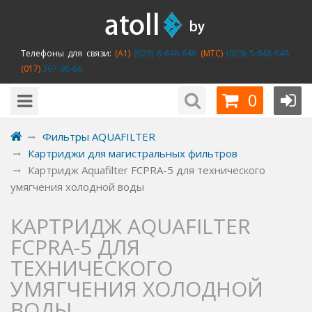
Телефоны для связи:
(A1)
(029) 6-648-648
(MTC)
(029) 5-648-648
(017)
397-98-66
0
Фильтры AQUAFILTER
Картриджи для магистральных фильтров
Картридж Aquafilter FCPRA-5 для технического
умягчения холодной воды
КАРТРИДЖ AQUAFILTER
FCPRA-5 ДЛЯ
ТЕХНИЧЕСКОГО
УМЯГЧЕНИЯ ХОЛОДНОЙ
ВОДЫ