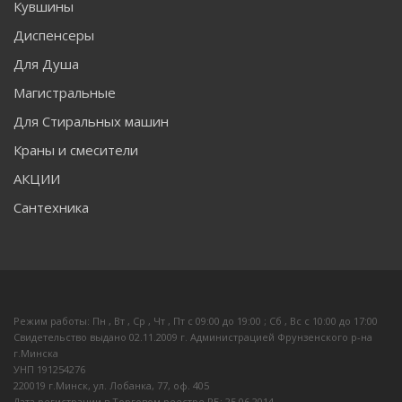
Кувшины
Диспенсеры
Для Душа
Магистральные
Для Стиральных машин
Краны и смесители
АКЦИИ
Сантехника
Режим работы: Пн , Вт , Ср , Чт , Пт c 09:00 до 19:00 ; Сб , Вс c 10:00 до 17:00
Свидетельство выдано 02.11.2009 г. Администрацией Фрунзенского р-на
г.Минска
УНП 191254276
220019 г.Минск, ул. Лобанка, 77, оф. 405
Дата регистрации в Торговом реестре РБ: 25.06.2014