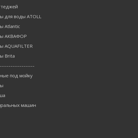
ттеджей
ы для воды ATOLL
 Atlantic
ры АКВАФОР
ы AQUAFILTER
 Brita
-------------------
ные под мойку
ны
ша
иральных машин