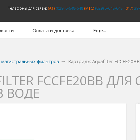
Телефоны для связи:
(A1)
(029) 6-648-648
(MTC)
(029) 5-648-648
(017)
397
вости
Оплата и доставка
Еще...
 магистральных фильтров
Картридж Aquafilter FCCFE20BB
ILTER FCCFE20BB ДЛЯ
В ВОДЕ