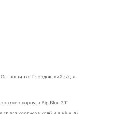
 Острошицко-Городокский с/с, д.
размер корпуса Big Blue 20"
т для корпусов колб Big Blue 20"