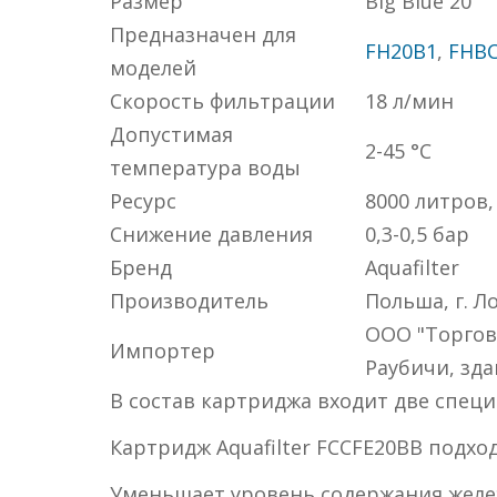
Размер
Big Blue 20"
Предназначен для
FH20B1
,
FHBC
моделей
Cкорость фильтрации
18 л/мин
Допустимая
2-45 °C
температура воды
Ресурс
8000 литров,
Снижение давления
0,3-0,5 бар
Бренд
Aquafilter
Производитель
Польша, г. Ло
ООО "Торгов
Импортер
Раубичи, зда
В состав картриджа входит две специ
Картридж Aquafilter FCCFE20BB подхо
Уменьшает уровень содержания железа