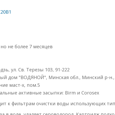
20B1
 но не более 7 месяцев
дзь, ул. Св. Терезы 103, 91-222
ый дом "ВОДЯНОЙ", Минская обл., Минский р-н.,
ние маст-х, пом.5
альные активные засыпки: Birm и Corosex
дит к фильтрам очистки воды использующих типо
 в воде, удаляет сероводород. Картридж подходи