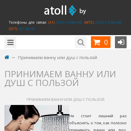
Телефоны для связи:
(A1)
(029) 6-648-648
(MTC)
(029) 5-648-648
(017)
397-98-66
0
Принимаем ванну или душ с пользой
ПРИНИМАЕМ ВАННУ ИЛИ
ДУШ С ПОЛЬЗОЙ
ПРИНИМАЕМ ВАННУ ИЛИ ДУШ С ПОЛЬЗОЙ
Не стоит лишний раз
объяснять о том, как полезно
принимать ванну или душ.