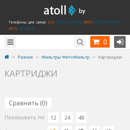
Телефоны для связи:
(A1)
(029) 6-648-648
(MTC)
(029) 5-648-648
(017)
397-98-66
0
Разное
Фильтры ФитоФильтр
Картриджи
КАРТРИДЖИ
Сравнить (
0
)
Показывать по
12
24
48