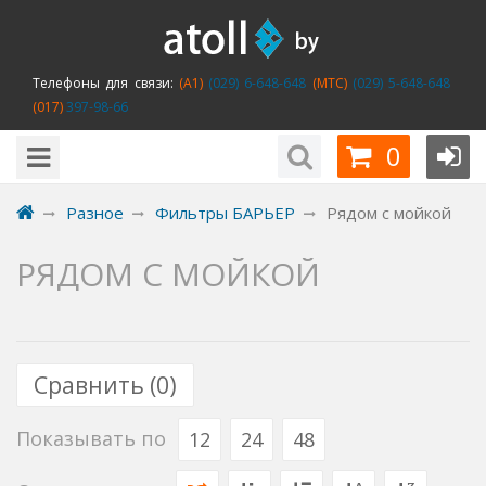
Телефоны для связи:
(A1)
(029) 6-648-648
(MTC)
(029) 5-648-648
(017)
397-98-66
0
Разное
Фильтры БАРЬЕР
Рядом с мойкой
РЯДОМ С МОЙКОЙ
Сравнить (
0
)
Показывать по
12
24
48