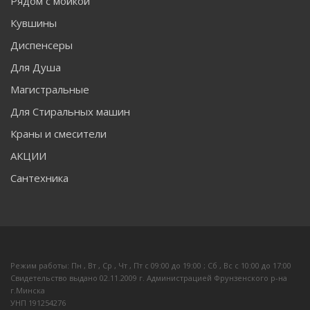
Рядом с мойкой
Кувшины
Диспенсеры
Для Душа
Магистральные
Для Стиральных машин
Краны и смесители
АКЦИИ
Сантехника
Режим работы: Пн , Вт , Ср , Чт , Пт c 09:00 до 19:00 ; Сб , Вс c 10:00 до 17:00
Свидетельство выдано 02.11.2009 г. Администрацией Фрунзенского р-на
г.Минска
УНП 191254276