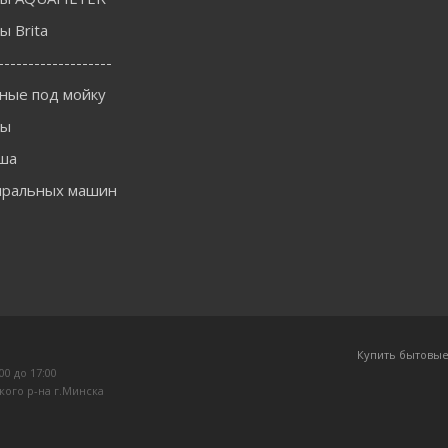
 Brita
-------------------
ные под мойку
ны
ша
иральных машин
Купить бытовые
:00 до 17:00
кого р-на г.Минска