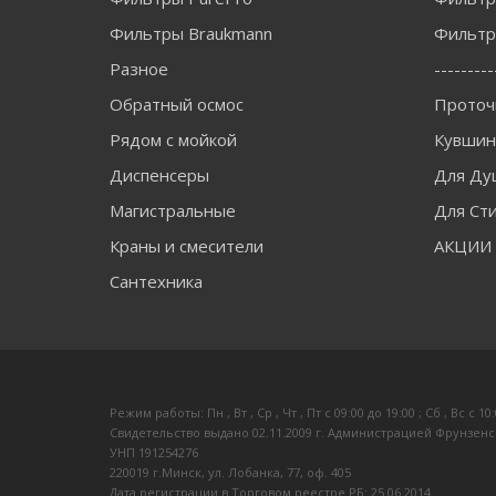
Фильтры Braukmann
Фильтры
Разное
---------
Обратный осмос
Проточ
Рядом с мойкой
Кувши
Диспенсеры
Для Ду
Магистральные
Для Ст
Краны и смесители
АКЦИИ
Сантехника
Режим работы: Пн , Вт , Ср , Чт , Пт c 09:00 до 19:00 ; Сб , Вс c 10
Свидетельство выдано 02.11.2009 г. Администрацией Фрунзенс
УНП 191254276
220019 г.Минск, ул. Лобанка, 77, оф. 405
Дата регистрации в Торговом реестре РБ: 25.06.2014