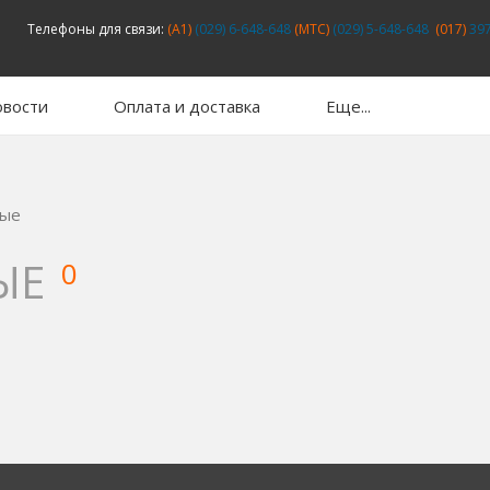
Телефоны для связи:
(A1)
(029) 6-648-648
(MTC)
(029) 5-648-648
(017)
397
вости
Оплата и доставка
Еще...
ные
ЫЕ
0