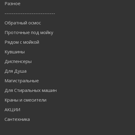
Разное
----------------------------
Обратный осмос
Проточные под мойку
Рядом с мойкой
Кувшины
Диспенсеры
Для Душа
Магистральные
Для Стиральных машин
Краны и смесители
АКЦИИ
Для ручного бурения скважины на воду необходимы
Сантехника
специальные буровые инструменты. Поскольку в разных
районах грунт тоже разный, для каждой почвы подбирается