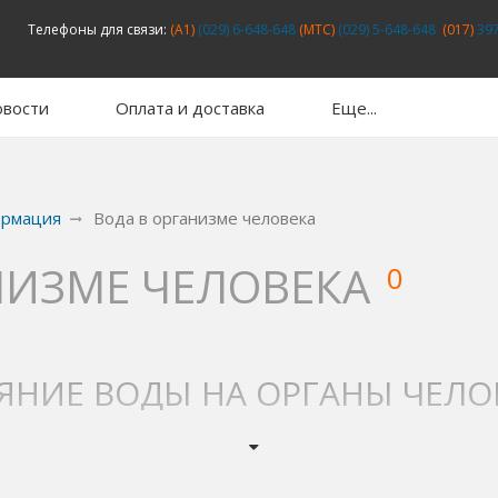
Телефоны для связи:
(A1)
(029) 6-648-648
(MTC)
(029) 5-648-648
(017)
397
вости
Оплата и доставка
Еще...
ормация
Вода в организме человека
НИЗМЕ ЧЕЛОВЕКА
0
ЯНИЕ ВОДЫ НА ОРГАНЫ ЧЕЛО
акую роль она играет в нашем организме. А ведь благодаря
ы бы стали десятком килограмм сухого бесполезного веществ