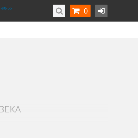
0
-98-66
ВЕКА
 ей проходят практически все жизненно важные
а. Каждая система, каждый орган напрямую