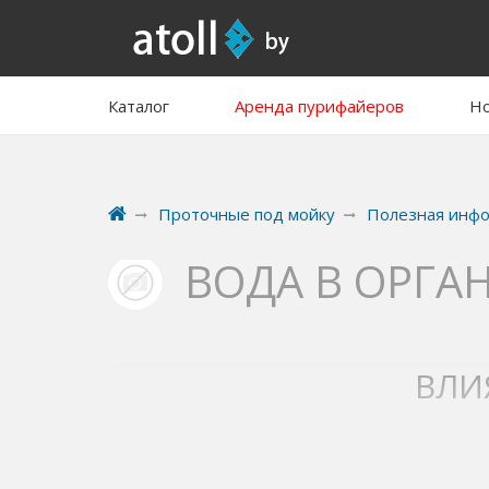
Каталог
Аренда пурифайеров
Но
Проточные под мойку
Полезная инф
ВОДА В ОРГА
ВЛИ
Мы пьем воду и даже не задумываемся о том, к
процессы, она делает нас живыми, и без нее м