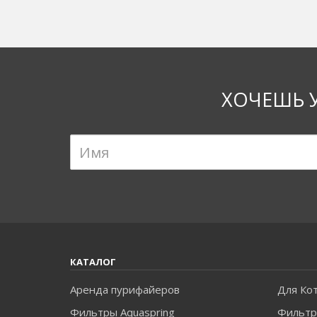
зависит от того, сколько мы пьем и что мы пьем
составляющие.
ХОЧЕШЬ 
КАТАЛОГ
Аренда пурифайеров
Для Ко
Фильтры Aquaspring
Фильтр