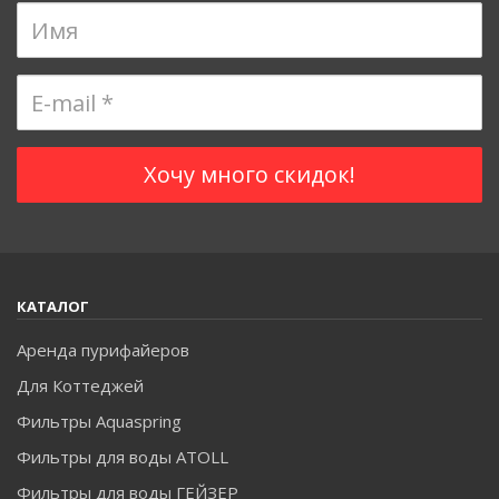
встретить воду разных цветов. Это зависит от находящихся в
ней растворенных элементов. Желтой и коричневой вода
становится, проходя через почву и торфяники, где насыщается
органическими элементами. Так же на цвет влияет содержание
в воде железа, серы, марганца и прочих элементов. Часто вода
приобретает неестественный цвет из-за неочищенных
сточных вод. Чтобы сделать питьевую воду чистой визуально и
по составу, пользуйтесь
бытовыми фильтрами очистки воды
.
Многоступенчатая фильтрация
очищает воду от
механических примесей, делает ее кристально прозрачной.
КАТАЛОГ
Аренда пурифайеров
Для Коттеджей
Фильтры Aquaspring
Фильтры для воды ATOLL
Фильтры для воды ГЕЙЗЕР