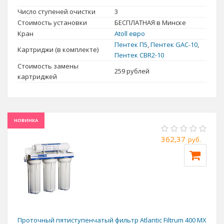
может привести к серьезным проблемам для обитателей рек и
Число ступеней очистки
3
озер, также негативно сказываться на качестве воды.
Стоимость установки
БЕСПЛАТНАЯ в Минске
Кран
Atoll евро
Пентек П5
,
Пентек GAC-10
,
Картриджи (в комплекте)
Пентек CBR2-10
Стоимость замены
259
рублей
картриджей
НОВИНКА
362,37
руб.
Проточный пятиступенчатый фильтр Atlantic Filtrum 400 MX