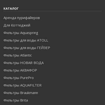
КАТАЛОГ
Аренда пурифайеров
Для Коттеджей
Фильтры Aquaspring
Фильтры для воды ATOLL
Фильтры для воды ГЕЙЗЕР
Фильтры Atlantic
Фильтры НОВАЯ ВОДА
Фильтры АКВАФОР
Фильтры PurePro
Статистика пугает, но она отражает реальное
Фильтры AQUAFILTER
положение вещей. И мы понимаем, что порой нельзя
просто взять и выпить, ни о чем не задумываясь, стакан
Фильтры Braukmann
привычной бесцветной жидкости.
Фильтры Brita
Все заболевания, которые тем или иным образом