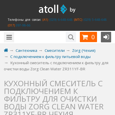
Телефоны для связи:
(A1)
(029) 6-648-648
(MTC)
(029) 5-648-648
(017)
397-98-66
0
Сантехника
Смесители
Zorg (Чехия)
С подключением к фильтру питьевой воды
Кухонный смеситель с подключением к фильтру для
очистки воды Zorg Clean Water ZR311YF-BR
КУХОННЫЙ СМЕСИТЕЛЬ С
ПОДКЛЮЧЕНИЕМ К
ФИЛЬТРУ ДЛЯ ОЧИСТКИ
ВОДЫ ZORG CLEAN WATER
ZR311YF-BR ЧЕХИЯ.