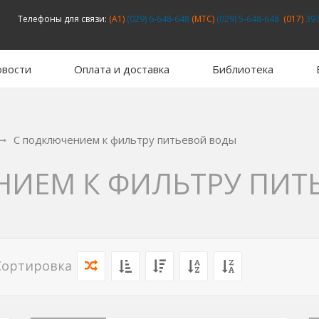
Телефоны для связи:
(A1)
(029) 6-648-648
(MTC)
(029) 5-648-648
(017)
397
вости
Оплата и доставка
Библиотека
С подключением к фильтру питьевой воды
НИЕМ К ФИЛЬТРУ ПИТ
Сортировка