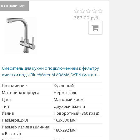
НЕТ В НАЛИЧИИ
387,00
руб.
Смеситель для кухни с подключением к фильтру
очистки воды BlueWater ALABAMA SATIN (матовый
хром)
Назначение
Кухонный
Материал корпуса
Нерж. сталь
Цвет
Матовый хром
Тип
Двухрычажный
Излив
Поворотный (360 град)
Размер(ШxВ)
163x330 мм
Размер излива (Длинна
188x292 мм
x Высота)