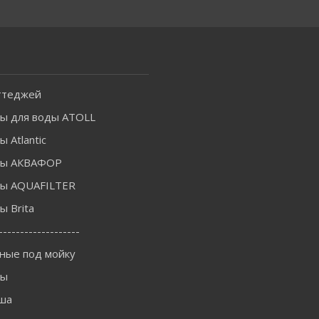
ттеджей
ы для воды ATOLL
 Atlantic
ры АКВАФОР
ы AQUAFILTER
 Brita
-------------------
ные под мойку
ны
ша