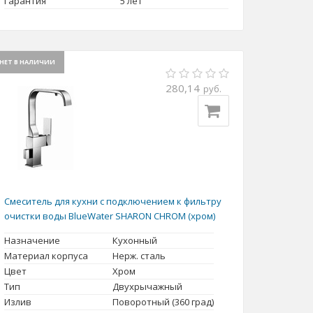
Гарантия
5 лет
НЕТ В НАЛИЧИИ
280,14
руб.
Смеситель для кухни с подключением к фильтру
очистки воды BlueWater SHARON CHROM (хром)
Назначение
Кухонный
Материал корпуса
Нерж. сталь
Цвет
Хром
Тип
Двухрычажный
Излив
Поворотный (360 град)