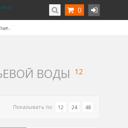
0
-98-66
Еще...
ЬЕВОЙ ВОДЫ
12
Показывать по
12
24
48