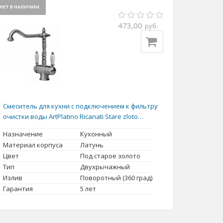
НЕТ В НАЛИЧИИ
473,00
руб.
Смеситель для кухни с подключением к фильтру
очистки воды ArtPlatino Ricanati Stare zloto
(старое золото)
Назначение
Кухонный
Материал корпуса
Латунь
Цвет
Под старое золото
Тип
Двухрычажный
Излив
Поворотный (360 град)
Гарантия
5 лет