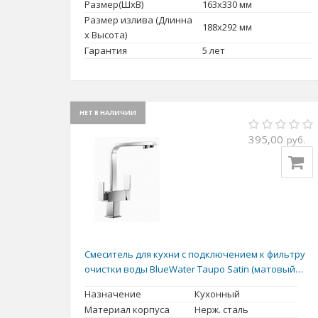
Размер(ШxВ)
163x330 мм
Размер излива (Длинна
188x292 мм
x Высота)
Гарантия
5 лет
НЕТ В НАЛИЧИИ
395,00
руб.
Смеситель для кухни с подключением к фильтру
очистки воды BlueWater Taupo Satin (матовый
хром)
Назначение
Кухонный
Материал корпуса
Нерж. сталь