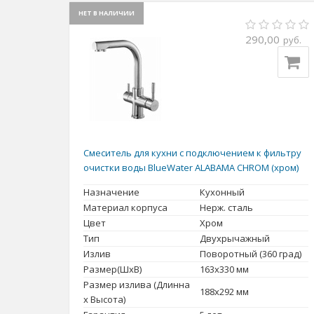
НЕТ В НАЛИЧИИ
290,00
руб.
Смеситель для кухни с подключением к фильтру
очистки воды BlueWater ALABAMA CHROM (хром)
Назначение
Кухонный
Материал корпуса
Нерж. сталь
Цвет
Хром
Тип
Двухрычажный
Излив
Поворотный (360 град)
Размер(ШxВ)
163x330 мм
Размер излива (Длинна
188x292 мм
x Высота)