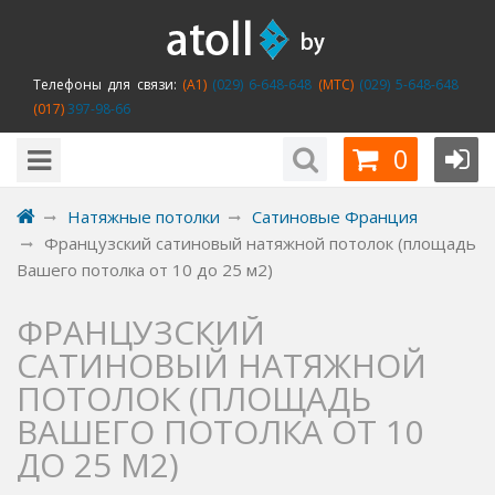
Телефоны для связи:
(A1)
(029) 6-648-648
(MTC)
(029) 5-648-648
(017)
397-98-66
0
Натяжные потолки
Сатиновые Франция
Французский сатиновый натяжной потолок (площадь
Вашего потолка от 10 до 25 м2)
ФРАНЦУЗСКИЙ
САТИНОВЫЙ НАТЯЖНОЙ
ПОТОЛОК (ПЛОЩАДЬ
ВАШЕГО ПОТОЛКА ОТ 10
ДО 25 М2)