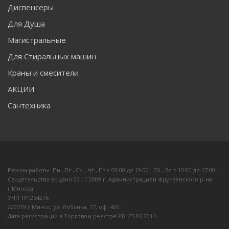
Диспенсеры
Для Душа
Магистральные
Для Стиральных машин
Краны и смесители
АКЦИИ
Сантехника
Режим работы: Пн , Вт , Ср , Чт , Пт c 09:00 до 19:00 ; Сб , Вс c 10:00 до 17:00
Свидетельство выдано 02.11.2009 г. Администрацией Фрунзенского р-на
г.Минска
УНП 191254276
220019 г.Минск, ул. Лобанка, 77, оф. 405
Дата регистрации в Торговом реестре РБ: 25.06.2014