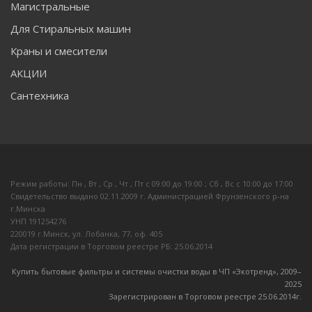
Магистральные
Для Стиральных машин
Краны и смесители
АКЦИИ
Сантехника
Режим работы: Пн , Вт , Ср , Чт , Пт c 09:00 до 19:00 ; Сб , Вс c 10:00 до 17:00
Свидетельство выдано 02.11.2009 г. Администрацией Фрунзенского р-на
г.Минска
УНП 191254276
220019 г.Минск, ул. Лобанка, 77, оф. 405
Дата регистрации в Торговом реестре РБ: 25.06.2014
Купить бытовые фильтры и системы очистки воды в ЧП «Экотренд», 2009–
20
25
Зарегистрирован в Торговом реестре 25.06.2014г.