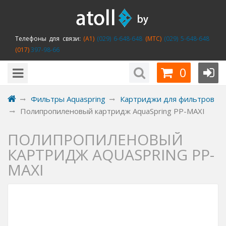
Телефоны для связи:
(A1)
(029) 6-648-648
(MTC)
(029) 5-648-648
(017)
397-98-66
0
Фильтры Aquaspring
Картриджи для фильтров
Полипропиленовый картридж AquaSpring PP-MAXI
ПОЛИПРОПИЛЕНОВЫЙ
КАРТРИДЖ AQUASPRING PP-
MAXI