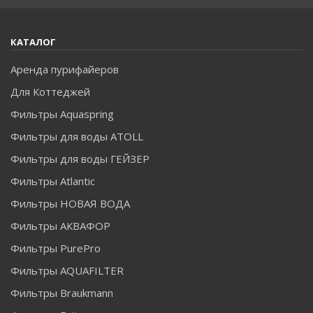
КАТАЛОГ
Аренда пурифайеров
Для Коттеджей
Фильтры Aquaspring
Фильтры для воды ATOLL
Фильтры для воды ГЕЙЗЕР
Фильтры Atlantic
ДЛЯ ТЕХ, КТО ЛЮБИТ ПРАКТИЧНЫЕ
Фильтры НОВАЯ ВОДА
ПОДАРКИ.
Фильтры АКВАФОР
Если вы планируете дарить подарок практичному
Фильтры PurePro
человеку, и ему не нужны всяческие безделушки,
Фильтры AQUAFILTER
которые в быту, в хозяйстве абсолютно не пригодятся,
Фильтры Braukmann
фильтр для очистки воды станет идеальным подарком. В
бесполезности его уж точно не упрекнешь! Поэтому,