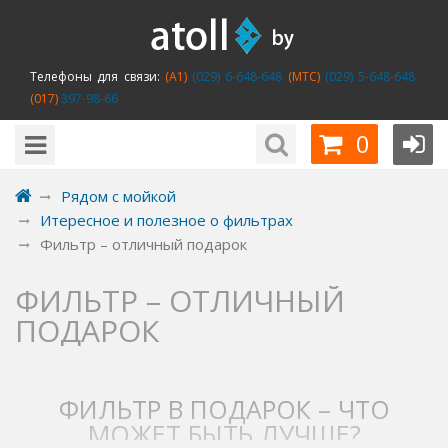
Телефоны для связи:
(A1)
(029) 6-648-648
(MTC)
(029) 5-648-648
(017)
397-98-66
0
Рядом с мойкой
Итересное и полезное о фильтрах
Фильтр – отличный подарок
ФИЛЬТР – ОТЛИЧНЫЙ
ПОДАРОК
ФИЛЬТР В ПОДАРОК – ЧТО
МОЖЕТ БЫТЬ ЛУЧШЕ?