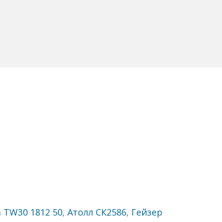
 TW30 1812 50
,
Атолл СК2586
,
Гейзер