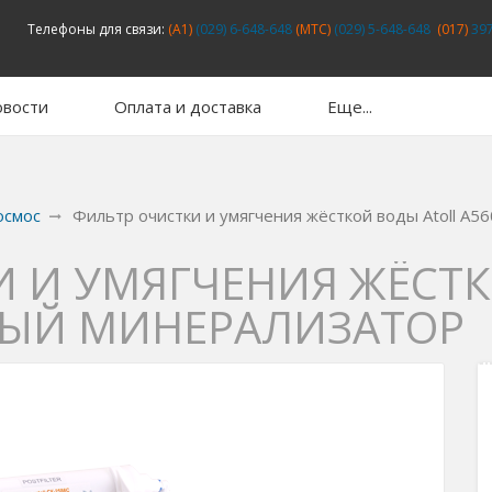
Телефоны для связи:
(A1)
(029) 6-648-648
(MTC)
(029) 5-648-648
(017)
397
вости
Оплата и доставка
Еще...
осмос
Фильтр очистки и умягчения жёсткой воды Atoll А
 И УМЯГЧЕНИЯ ЖЁСТК
НЫЙ МИНЕРАЛИЗАТОР