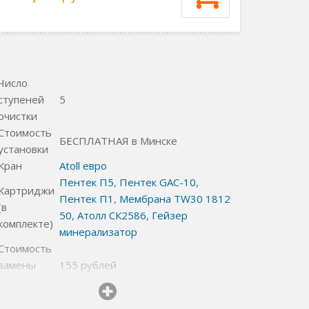
Число
ступеней
5
очистки
Стоимость
БЕСПЛАТНАЯ в Минске
установки
Кран
Atoll евро
Пентек П5
,
Пентек GAC-10
,
Картриджи
Пентек П1
,
Мембрана TW30 1812
(в
50
,
Атолл СК2586
,
Гейзер
комплекте)
минерализатор
Стоимость
замены
155
рублей
картриджей