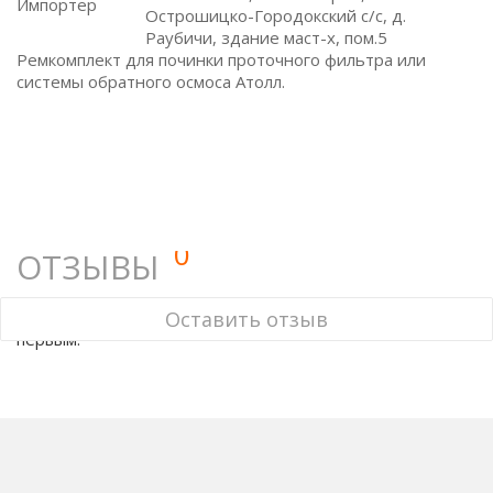
Импортер
Острошицко-Городокский с/с, д.
Раубичи, здание маст-х, пом.5
Ремкомплект для починки проточного фильтра или
системы обратного осмоса Атолл.
0
ОТЗЫВЫ
У этого товара нет ни одного отзыва. Вы можете стать
Оставить отзыв
первым.