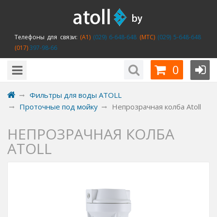
Телефоны для связи:
(A1)
(029) 6-648-648
(MTC)
(029) 5-648-648
(017)
397-98-66
0
Фильтры для воды ATOLL
Проточные под мойку
Непрозрачная колба Atoll
НЕПРОЗРАЧНАЯ КОЛБА
ATOLL